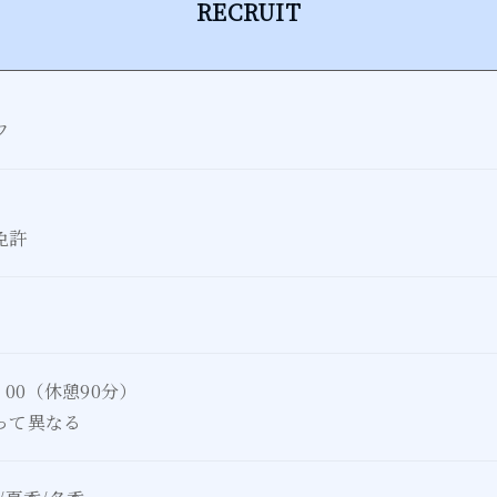
RECRUIT
フ
免許
：00（休憩90分）
って異なる